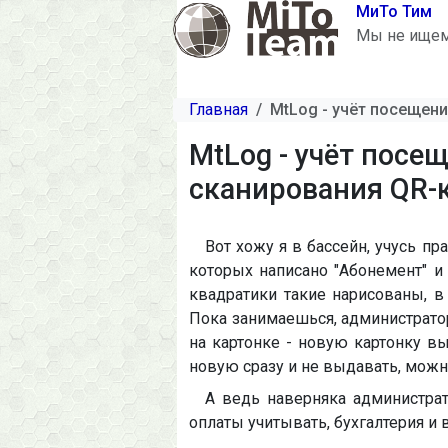
Перейти к основному содержанию
МиТо Тим
Мы не ищем 
Главная
MtLog - учёт посещени
MtLog - учёт посе
сканирования QR-
Вот хожу я в бассейн, учусь пр
которых написано "Абонемент" и
квадратики такие нарисованы, в
Пока занимаешься, администратор
на картонке - новую картонку в
новую сразу и не выдавать, можно
А ведь наверняка администрато
оплаты учитывать, бухгалтерия и в