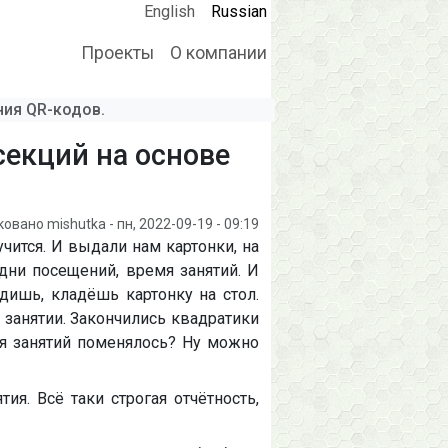
English
Russian
Проекты
О компании
Main navigation
ния QR-кодов.
секций на основе
ковано
mishutka
-
пн, 2022-09-19 - 09:19
учится. И выдали нам картонки, на
дни посещений, время занятий. И
дишь, кладёшь картонку на стол.
 занятии. Закончились квадратики
мя занятий поменялось? Ну можно
ия. Всё таки строгая отчётность,