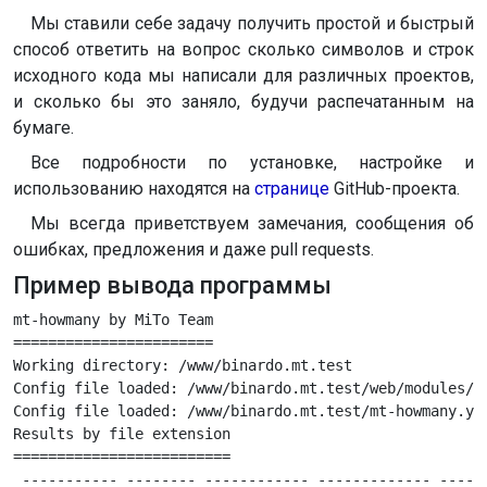
Мы ставили себе задачу получить простой и быстрый
способ ответить на вопрос сколько символов и строк
исходного кода мы написали для различных проектов,
и сколько бы это заняло, будучи распечатанным на
бумаге.
Все подробности по установке, настройке и
использованию находятся на
странице
GitHub-проекта.
Мы всегда приветствуем замечания, сообщения об
ошибках, предложения и даже pull requests.
Пример вывода программы
mt-howmany by MiTo Team

=======================

Working directory: /www/binardo.mt.test

Config file loaded: /www/binardo.mt.test/web/modules/cu
Config file loaded: /www/binardo.mt.test/mt-howmany.yml
Results by file extension

=========================

 ----------- -------- ------------ ------------- ------