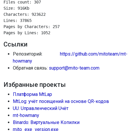
Files count: 307

Size: 916Kb

Characters: 923622

Lines: 37865

Pages by Characters: 257

Pages by Lines: 1052
Ссылки
Репозиторий:
https://github.com/mitoteam/mt-
howmany
Обратная связь:
support@mito-team.com
Избранные проекты
Платформа MtLap
MtLog: учёт посещений на основе QR-кодов
UU: Uправленческий Uчёт
mt-howmany
Binardo: Виртуальные Копилки
mito_exe_version.exe