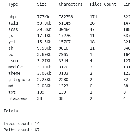
  Type        Size     Characters   Files Count   Lines
 ----------- -------- ------------ ------------- ------
  php         777Kb    782756       174           32225
  twig        50.0Kb   51145        26            1471

  scss        29.8Kb   30464        47            1886

  js          17.1Kb   17276        11            637

  yml         15.5Kb   15767        18            621

  sh          9.59Kb   9816         11            348

  po          3.69Kb   2965         1             164

  json        3.27Kb   3344         4             127

  module      3.10Kb   3176         2             131

  theme       3.06Kb   3133         2             123

  gitignore   2.23Kb   2280         2             82

  md          2.08Kb   1323         6             38

  txt         139      139          1             8

  htaccess    38       38           2             4

 ----------- -------- ------------ ------------- ------
Totals

======

Types count: 14

Paths count: 67
