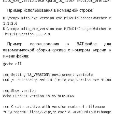
mito_exe_version.exe <path_to_file> [<output_prefix>]
Пример использования в командной строке:
D:\temp> mito_exe_version.exe MiToDirChangesWatcher.exe
1.1.2.0

D:\temp> mito_exe_version.exe MiToDirChangesWatcher.exe
This is version 1.1.2.0
Пример использования в BAT-файле для
автоматической сборки архива с номером версии в
имени файла:
@echo off

rem Setting %S_VERSION% environment variable

FOR /F "usebackq" %%i IN (`mito_exe_version.exe MiToDir
rem Show version

echo Current version is %S_VERSION%

rem Create archive with version number in filename

"C:\Program Files\7-Zip\7z.exe" a -mx=9 MiToDirChanges